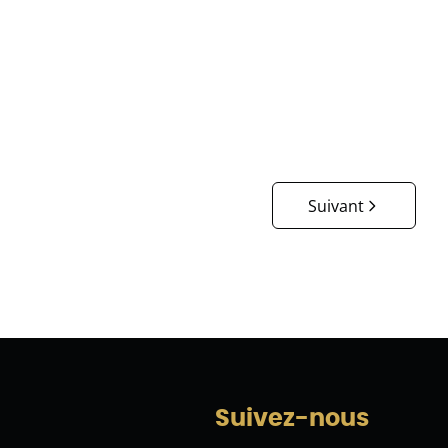
€ 579.000
3
1
193
m²
600
m²
Suivant
Suivez-nous