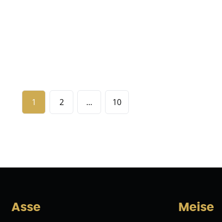
€ 949.000
5
2
260
m²
4513
m²
2
3
1
2
...
10
Asse
Meise