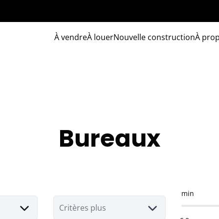
À vendre
À louer
Nouvelle construction
À pro
Bureaux
min
Critères plus