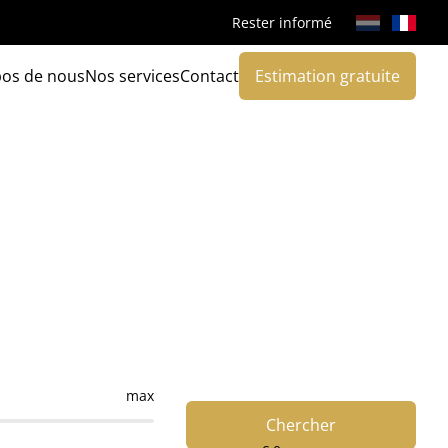
Rester informé
pos de nous
Nos services
Contact
Estimation gratuite
max
Chercher