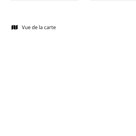
Vue de la carte
NOUVEAU
Charmante maison à rénover à Oppem