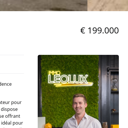
€ 199.000
idence
ateur pour
e dispose
se offrant
 idéal pour