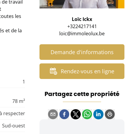
 de travail
t
toutes les
Loïc Ickx
+3224217141
s et de la
loic@immoleolux.be
Demande d'informations
Rendez-vous en ligne
1
Partagez cette propriété
78 m²
 à respecter
Sud-ouest