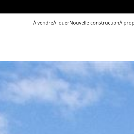
À vendre
À louer
Nouvelle construction
À pro