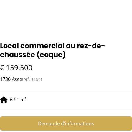
Local commercial au rez-de-
chaussée (coque)
€ 159.500
1730 Asse
(ref.
1154
)
67.1
m²
Demande d'informations