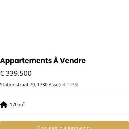
Appartements À Vendre
€ 339.500
Stationstraat 79, 1730 Asse
(ref.
1156
)
170
m²
Demande d'informations