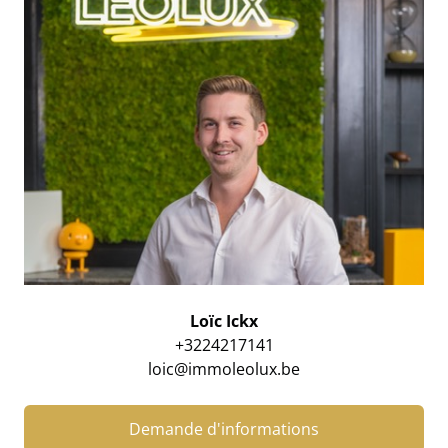
Loïc Ickx
+3224217141
loic@immoleolux.be
Demande d'informations