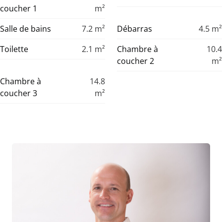
coucher 1
m²
Salle de bains
7.2
m²
Débarras
4.5
m²
Toilette
2.1
m²
Chambre à
10.4
coucher 2
m²
Chambre à
14.8
coucher 3
m²