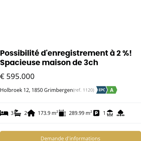
Possibilité d'enregistrement à 2 %!
Spacieuse maison de 3ch
€ 595.000
Holbroek 12, 1850 Grimbergen
(ref.
1120
)
3
2
173.9
m²
289.99
m²
1
Demande d'informations