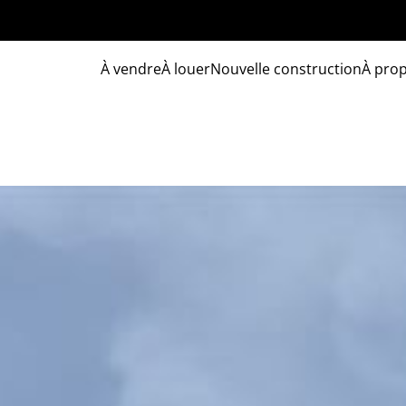
À vendre
À louer
Nouvelle construction
À pro