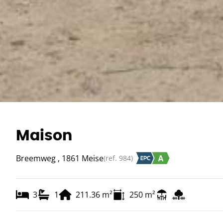
Maison
Breemweg , 1861 Meise
(ref.
984
)
3
1
211.36
m²
250
m²