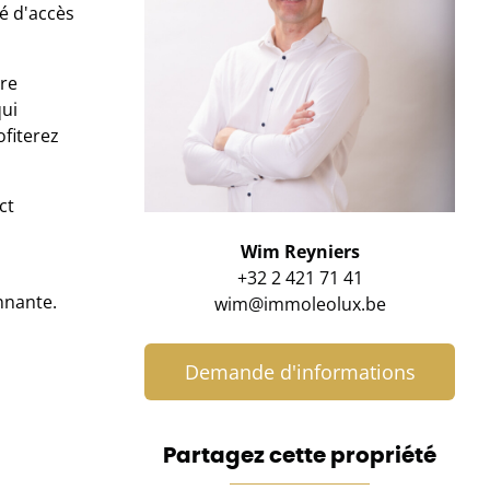
té d'accès
vre
qui
fiterez
ct
Wim Reyniers
+32 2 421 71 41
nnante.
wim@immoleolux.be
Demande d'informations
Partagez cette propriété