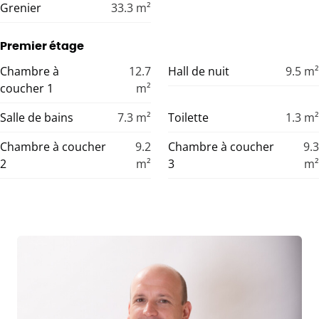
Grenier
33.3
m²
Premier étage
Chambre à
12.7
Hall de nuit
9.5
m²
coucher 1
m²
Salle de bains
7.3
m²
Toilette
1.3
m²
Chambre à coucher
9.2
Chambre à coucher
9.3
2
m²
3
m²