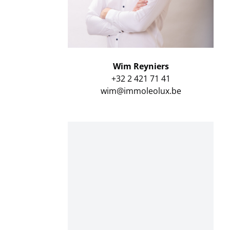
Wim Reyniers
+32 2 421 71 41
wim@immoleolux.be