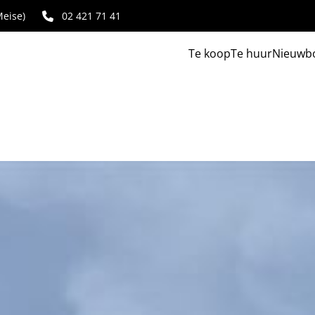
eise)
02 421 71 41
Te koop
Te huur
Nieuwb