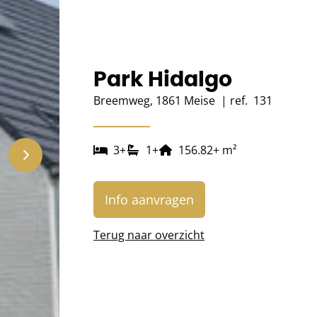
Park Hidalgo
Breemweg, 1861 Meise
|
ref.
131
3
+
1
+
156.82
+
m²
Info aanvragen
Terug naar overzicht