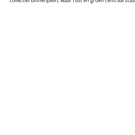
collectief binnenplein, waar rust en groen centraal sta