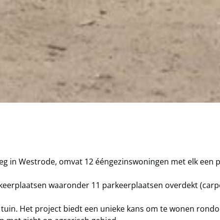
g in Westrode, omvat 12 ééngezinswoningen met elk een pr
keerplaatsen waaronder 11 parkeerplaatsen overdekt (carpo
tuin. Het project biedt een unieke kans om te wonen rond