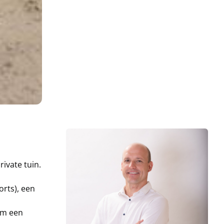
ivate tuin.
rts), een
om een