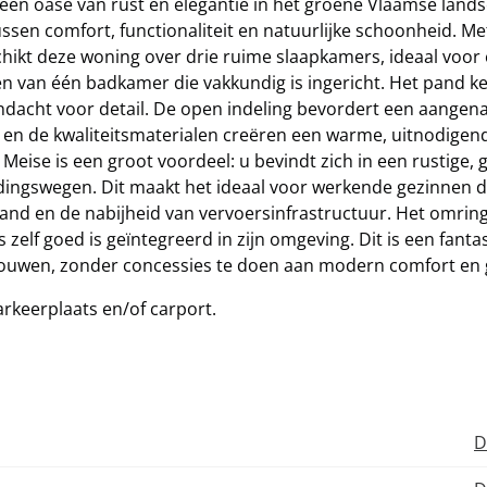
een oase van rust en elegantie in het groene Vlaamse land
sen comfort, functionaliteit en natuurlijke schoonheid. Me
kt deze woning over drie ruime slaapkamers, ideaal voor 
ien van één badkamer die vakkundig is ingericht. Het pand 
andacht voor detail. De open indeling bevordert een aange
ng en de kwaliteitsmaterialen creëren een warme, uitnodigen
Meise is een groot voordeel: u bevindt zich in een rustige,
ingswegen. Dit maakt het ideaal voor werkende gezinnen d
eland en de nabijheid van vervoersinfrastructuur. Het omri
 zelf goed is geïntegreerd in zijn omgeving. Dit is een fanta
e bouwen, zonder concessies te doen aan modern comfort en
rkeerplaats en/of carport.
D