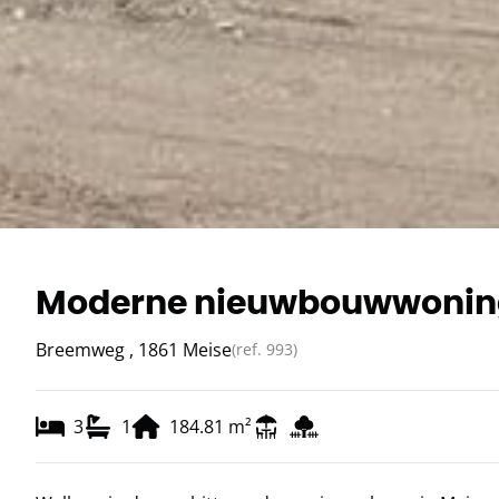
Moderne nieuwbouwwoning
Breemweg , 1861 Meise
(ref.
993
)
3
1
184.81
m²