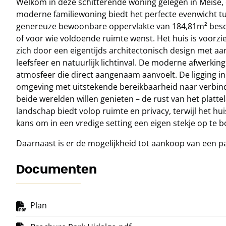
Welkom in deze schitterende woning gelegen in Meise, 
moderne familiewoning biedt het perfecte evenwicht tus
genereuze bewoonbare oppervlakte van 184,81m² beschi
of voor wie voldoende ruimte wenst. Het huis is voorz
zich door een eigentijds architectonisch design met a
leefsfeer en natuurlijk lichtinval. De moderne afwerki
atmosfeer die direct aangenaam aanvoelt. De ligging in 
omgeving met uitstekende bereikbaarheid naar verbind
beide werelden willen genieten – de rust van het platt
landschap biedt volop ruimte en privacy, terwijl het huis
kans om in een vredige setting een eigen stekje op t
Daarnaast is er de mogelijkheid tot aankoop van een pa
Documenten
Plan