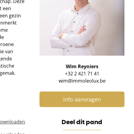
schap. Deze
t een
een gezin
kenmerkt
name
de
 groene
ie van
ngende
stische
Wim Reyniers
 gemak.
+32 2 421 71 41
wim@immoleolux.be
Info aanvragen
Deel dit pand
ownloaden