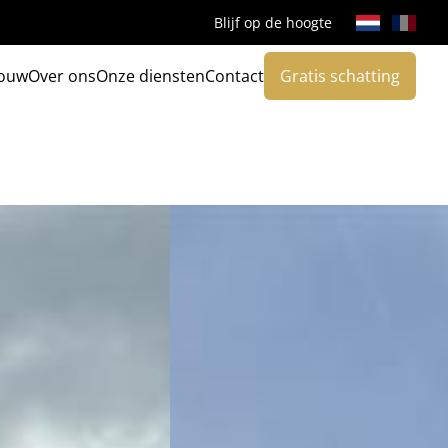
Blijf op de hoogte
ouw
Over ons
Onze diensten
Contact
Gratis schatting