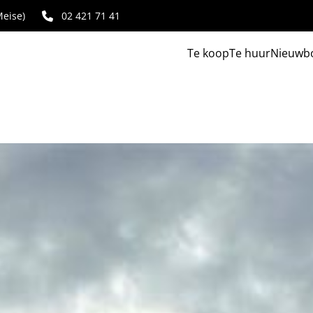
eise)
02 421 71 41
Te koop
Te huur
Nieuwb