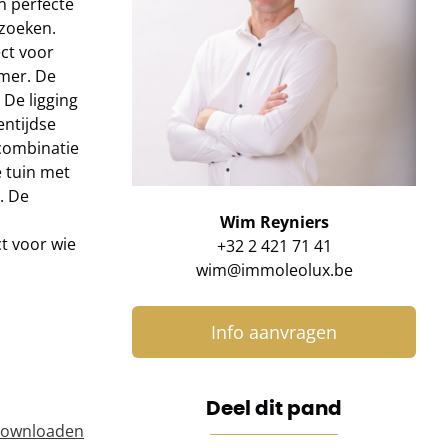
n perfecte
 zoeken.
ct voor
amer. De
 De ligging
entijdse
combinatie
e tuin met
. De
Wim Reyniers
t voor wie
+32 2 421 71 41
wim@immoleolux.be
Info aanvragen
Deel dit pand
ownloaden