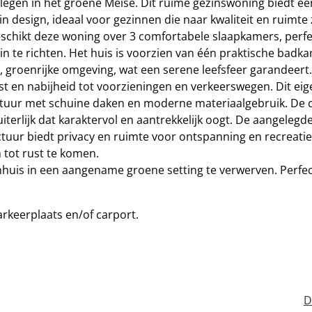
gen in het groene Meise. Dit ruime gezinswoning biedt ee
n design, ideaal voor gezinnen die naar kwaliteit en ruimte
eschikt deze woning over 3 comfortabele slaapkamers, perfe
n te richten. Het huis is voorzien van één praktische badk
 groenrijke omgeving, wat een serene leefsfeer garandeert.
ust en nabijheid tot voorzieningen en verkeerswegen. Dit eig
tuur met schuine daken en moderne materiaalgebruik. De 
terlijk dat karaktervol en aantrekkelijk oogt. De aangelegd
tuur biedt privacy en ruimte voor ontspanning en recreatie
tot rust te komen.
nhuis in een aangename groene setting te verwerven. Perfec
rkeerplaats en/of carport.
D