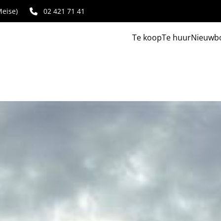
eise)
02 421 71 41
Te koop
Te huur
Nieuwb