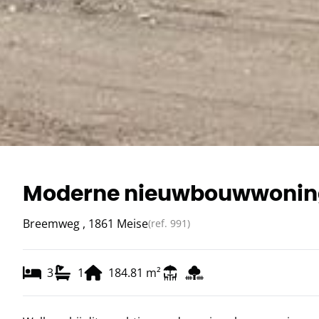
Moderne nieuwbouwwoning
Breemweg , 1861 Meise
(ref.
991
)
3
1
184.81
m²