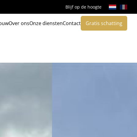
Blijf op de hoogte
ouw
Over ons
Onze diensten
Contact
Gratis schatting