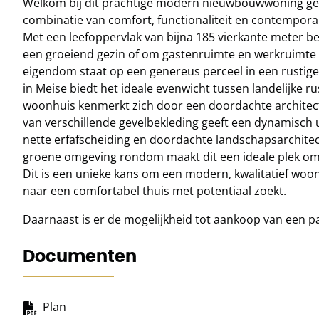
Welkom bij dit prachtige modern nieuwbouwwoning gele
combinatie van comfort, functionaliteit en contemporai
Met een leefoppervlak van bijna 185 vierkante meter b
een groeiend gezin of om gastenruimte en werkruimte i
eigendom staat op een genereus perceel in een rustige,
in Meise biedt het ideale evenwicht tussen landelijke r
woonhuis kenmerkt zich door een doordachte architec
van verschillende gevelbekleding geeft een dynamisch ui
nette erfafscheiding en doordachte landschapsarchitec
groene omgeving rondom maakt dit een ideale plek om 
Dit is een unieke kans om een modern, kwalitatief woo
naar een comfortabel thuis met potentiaal zoekt.
Daarnaast is er de mogelijkheid tot aankoop van een pa
Documenten
Plan