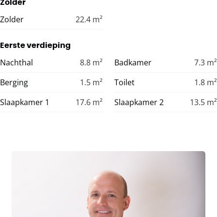
Zolder
Zolder
22.4
m²
Eerste verdieping
Nachthal
8.8
m²
Badkamer
7.3
m²
Berging
1.5
m²
Toilet
1.8
m²
Slaapkamer 1
17.6
m²
Slaapkamer 2
13.5
m²