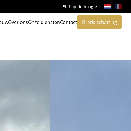
Blijf op de hoogte
ouw
Over ons
Onze diensten
Contact
Gratis schatting