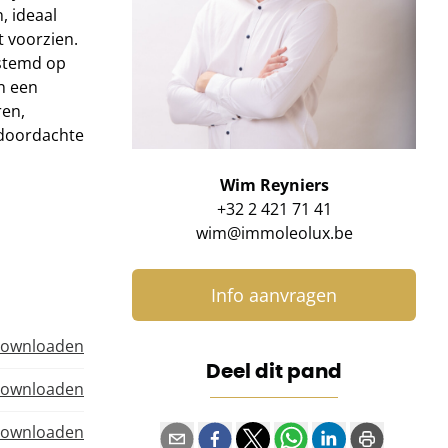
, ideaal
t voorzien.
estemd op
n een
ren,
 doordachte
Wim Reyniers
+32 2 421 71 41
wim@immoleolux.be
Info aanvragen
ownloaden
Deel dit pand
ownloaden
ownloaden