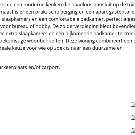
laats en een moderne keuken die naadloos aansluit op de tuin
aast is er een praktische berging en een apart gastentoile
ge slaapkamers en een comfortabele badkamer, perfect afg
 voor bureau of hobby. De zolderverdieping biedt bovendie
ee extra slaapkamers en een bijkomende badkamer te creë
toekomstige woonbehoeften. Deze woning combineert een
deale keuze voor wie op zoek is naar een duurzame en
rkeerplaats en/of carport.
D
D
D