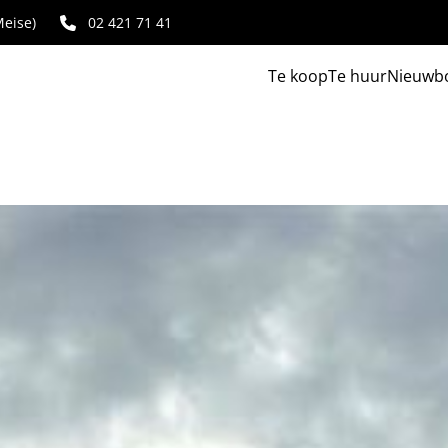
eise)
02 421 71 41
Te koop
Te huur
Nieuwb