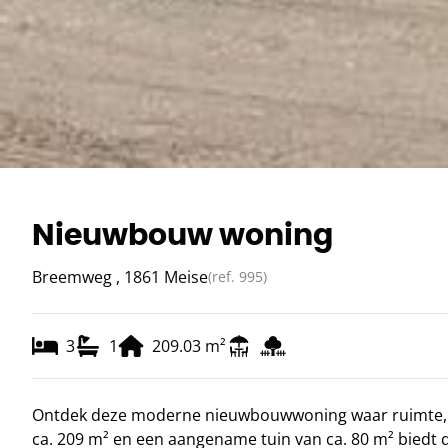
Nieuwbouw woning
Breemweg , 1861 Meise
(ref.
995
)
3
1
209.03
m²
Ontdek deze moderne nieuwbouwwoning waar ruimte, li
ca. 209 m² en een aangename tuin van ca. 80 m² biedt 