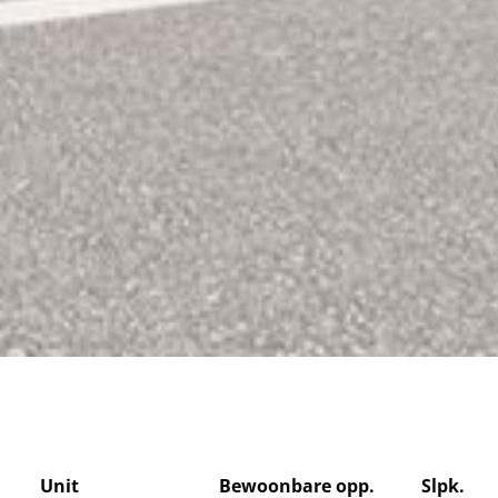
Unit
Bewoonbare opp.
Slpk.