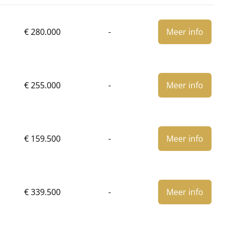
€
280.000
-
Meer info
€
255.000
-
Meer info
€
159.500
-
Meer info
€
339.500
-
Meer info