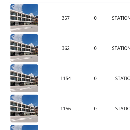
357
0
STATION
362
0
STATION
1154
0
STATIO
1156
0
STATIO
Ref.
Verdieping
Unit
Bewoonbare opp.
Slpk.
Prijs
Plan