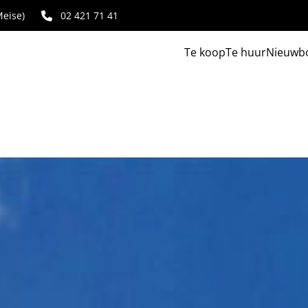
eise)
02 421 71 41
Te koop
Te huur
Nieuwb