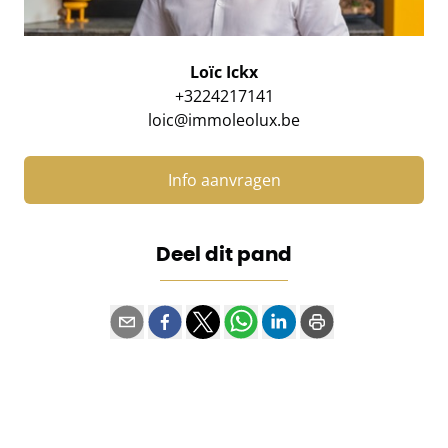
Loïc Ickx
+3224217141
loic@immoleolux.be
Info aanvragen
Deel dit pand