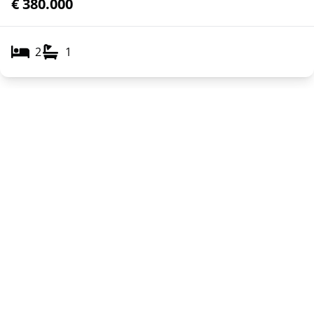
€ 380.000
2
1
Toon alle panden