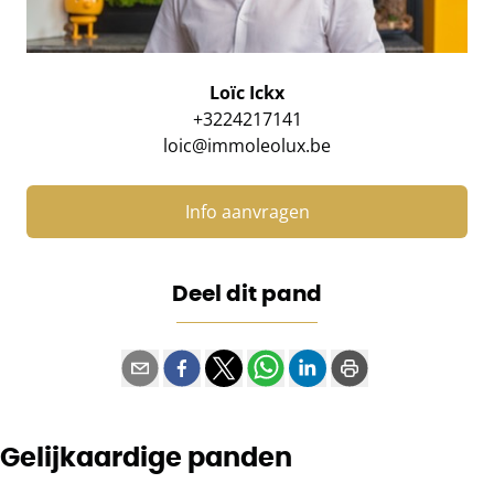
Loïc Ickx
+3224217141
loic@immoleolux.be
Info aanvragen
Deel dit pand
Gelijkaardige panden