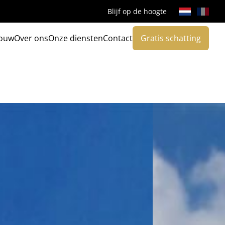
Blijf op de hoogte
ouw
Over ons
Onze diensten
Contact
Gratis schatting