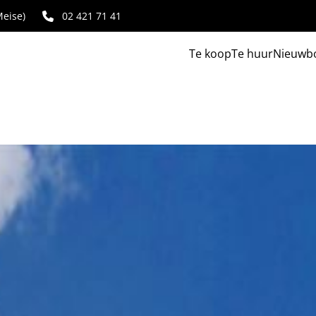
eise)
02 421 71 41
Te koop
Te huur
Nieuwb