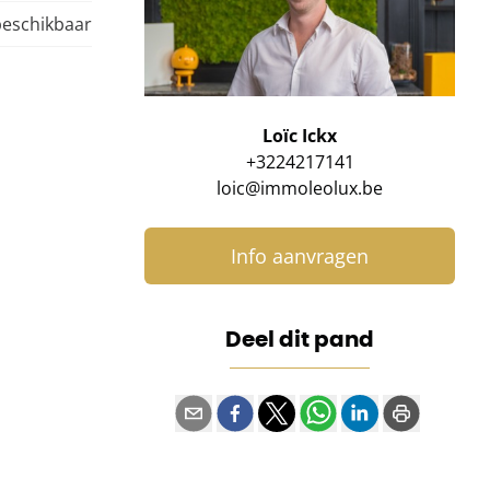
beschikbaar
Loïc Ickx
+3224217141
loic@immoleolux.be
Info aanvragen
Deel dit pand