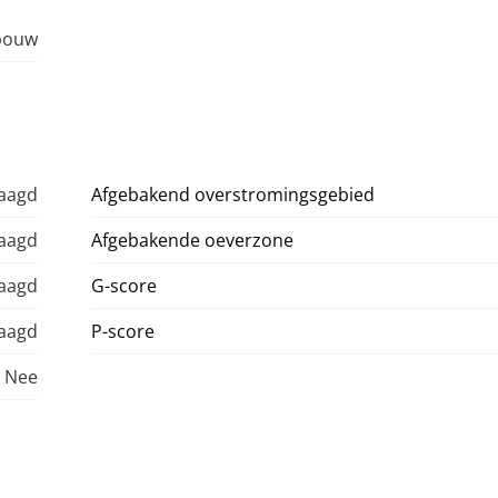
bouw
raagd
Afgebakend overstromingsgebied
raagd
Afgebakende oeverzone
raagd
G-score
raagd
P-score
Nee