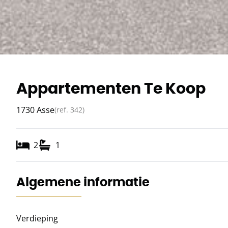
Appartementen Te Koop
1730 Asse
(ref.
342
)
2
1
Algemene informatie
Verdieping