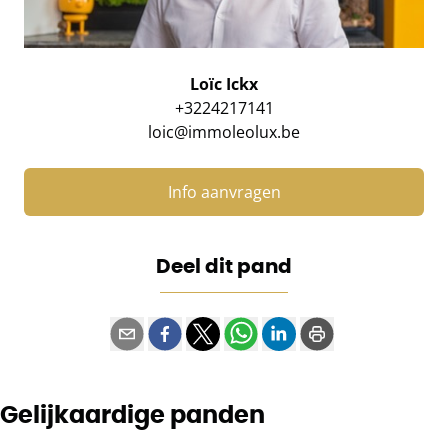
Loïc Ickx
+3224217141
loic@immoleolux.be
Info aanvragen
Deel dit pand
Gelijkaardige panden