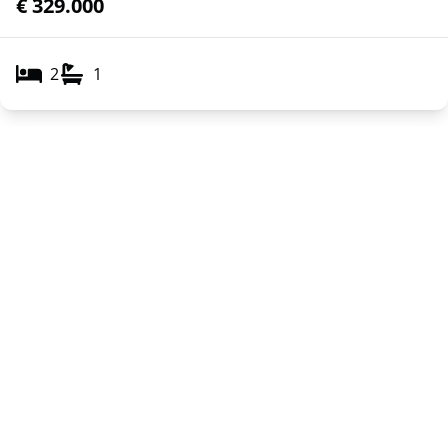
€ 329.000
2
1
Toon alle panden