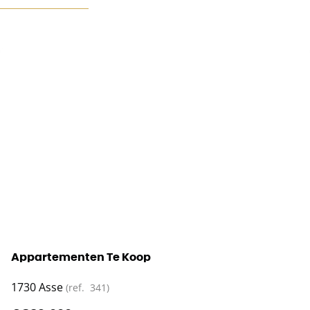
Appartementen Te Koop
1730 Asse
(ref.
341
)