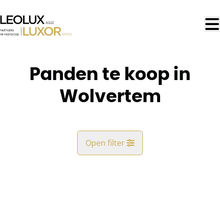
Ga naar hoofdinhoud
Panden te koop in
Wolvertem
Open filter
Gemeente
Wolvertem (1861)
Remove
Kaartweergave