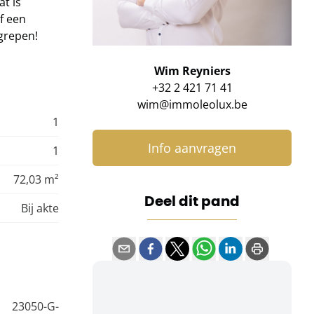
t is
f een
grepen!
Wim Reyniers
+32 2 421 71 41
wim@immoleolux.be
1
Info aanvragen
1
72,03 m²
Deel dit pand
Bij akte
23050-G-