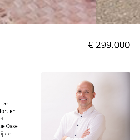
€ 299.000
. De
fort en
et
tie Oase
ij de