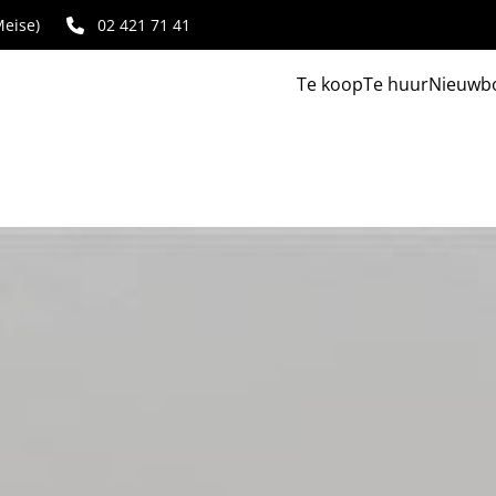
eise)
02 421 71 41
Te koop
Te huur
Nieuwb