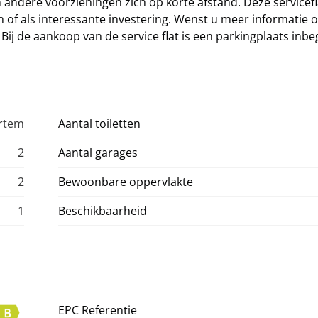
 andere voorzieningen zich op korte afstand. Deze servicefla
of als interessante investering. Wenst u meer informatie o
j de aankoop van de service flat is een parkingplaats inbe
ertem
Aantal toiletten
2
Aantal garages
2
Bewoonbare oppervlakte
1
Beschikbaarheid
EPC Referentie