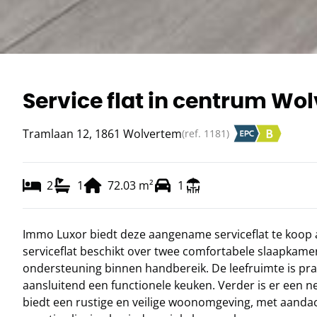
Service flat in centrum Wo
Tramlaan 12, 1861 Wolvertem
(ref.
1181
)
2
1
72.03
m²
1
Immo Luxor biedt deze aangename serviceflat te koop 
serviceflat beschikt over twee comfortabele slaapkamer
ondersteuning binnen handbereik. De leefruimte is pra
aansluitend een functionele keuken. Verder is er een
biedt een rustige en veilige woonomgeving, met aandac