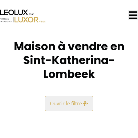
Aller au contenu principal
Maison à vendre en
Sint-Katherina-
Lombeek
Ouvrir le filtre
Commune
Sint-Katherina-Lombeek (1740)
Remove