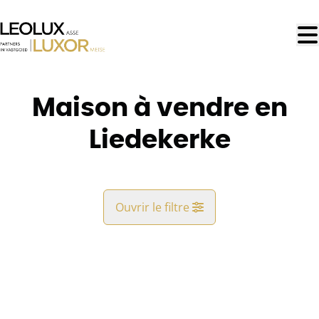
Aller au contenu principal
Maison à vendre en
Liedekerke
Ouvrir le filtre
Commune
Liedekerke (1770)
Remove
Vue de la carte