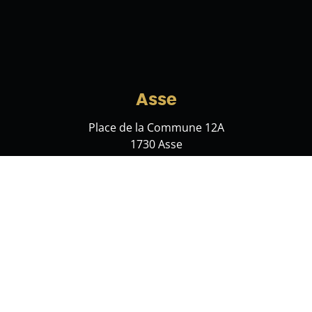
Asse
Place de la Commune 12A
1730 Asse
hello@immoleolux.be
+32 2 421 71 41
Meise
Limbosweg 5 bus 0.2
1860 Meise
info@immoluxor.be
+32 2 421 71 41