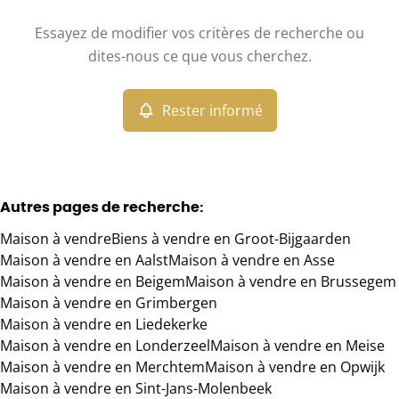
Type
Essayez de modifier vos critères de recherche ou
Maison
Rester informé
Trier par
Remove
dites-nous ce que vous cherchez.
Rester informé
Critères plus
Min. budget
Autres pages de recherche
:
Maison à vendre
Biens à vendre en Groot-Bijgaarden
Max. budget
Maison à vendre en Aalst
Maison à vendre en Asse
Maison à vendre en Beigem
Maison à vendre en Brussegem
Maison à vendre en Grimbergen
Maison à vendre en Liedekerke
Chercher
Maison à vendre en Londerzeel
Maison à vendre en Meise
Maison à vendre en Merchtem
Maison à vendre en Opwijk
Maison à vendre en Sint-Jans-Molenbeek