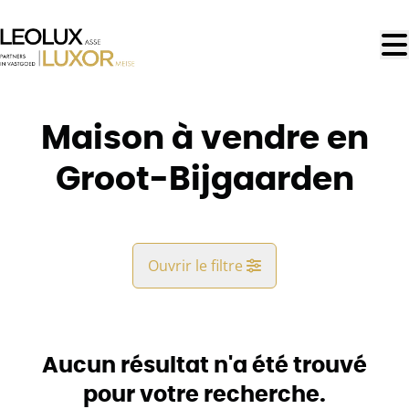
Aller au contenu principal
Maison à vendre en
Groot-Bijgaarden
Ouvrir le filtre
Commune
Groot-Bijgaarden (1702)
Aucun résultat n'a été trouvé
Remove
Vue de la carte
pour votre recherche.