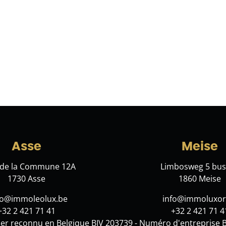
Asse
Meise
 de la Commune 12A
Limbosweg 5 bus
1730 Asse
1860 Meise
lo@immoleolux.be
info@immoluxor
+32 2 421 71 41
+32 2 421 71 4
er reconnu en Belgique BIV 203739 - Numéro d'entreprise 