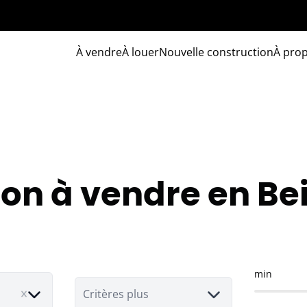
À vendre
À louer
Nouvelle construction
À pro
on à vendre en B
min
Critères plus