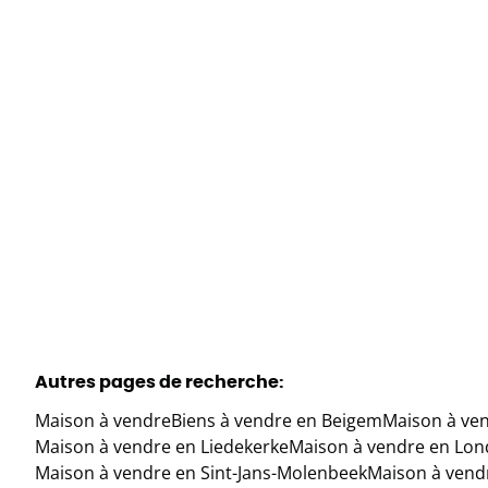
Coppendries 5, 1852 Beigem
(ref.
1119
)
€ 579.000
3
1
193
m²
600
m²
Autres pages de recherche
:
Maison à vendre
Biens à vendre en Beigem
Maison à ven
Maison à vendre en Liedekerke
Maison à vendre en Lon
Maison à vendre en Sint-Jans-Molenbeek
Maison à vend