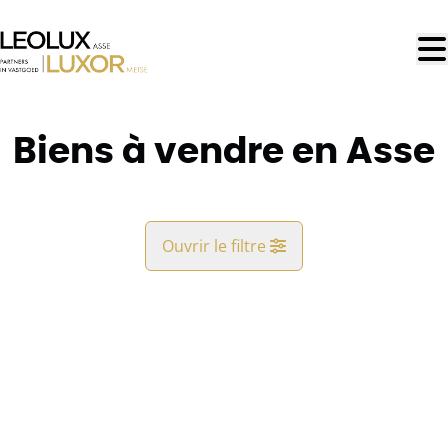
Aller au contenu principal
Biens à vendre en Asse
Ouvrir le filtre
Commune
Asse (1730, 1731)
Remove
Vue de la carte
Type
Rester informé
Trier par