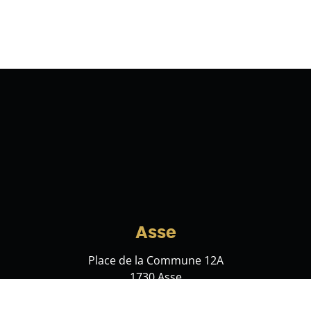
Asse
Place de la Commune 12A
1730 Asse
hello@immoleolux.be