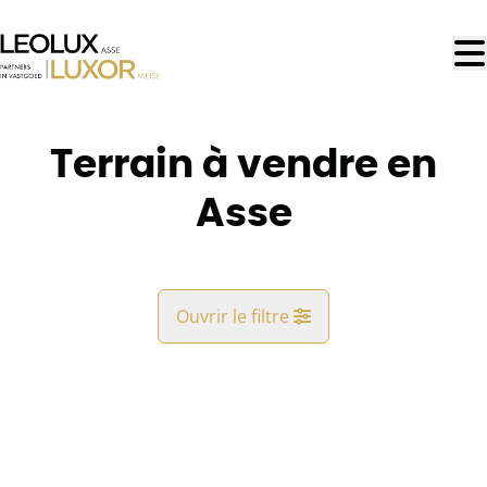
Aller au contenu principal
Terrain à vendre en
Asse
Ouvrir le filtre
Commune
Asse (1730, 1731)
Remove
Vue de la carte