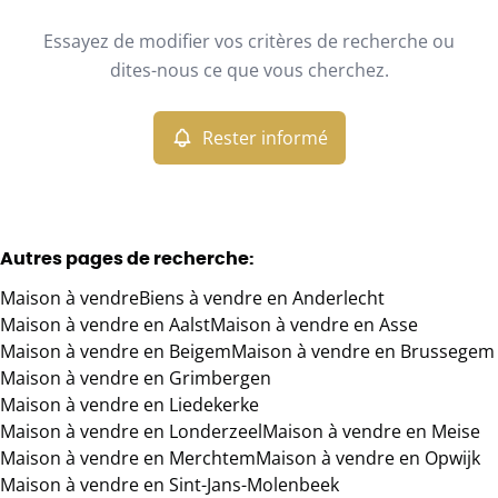
Type
Essayez de modifier vos critères de recherche ou
Maison
Rester informé
Trier par
Remove
dites-nous ce que vous cherchez.
Rester informé
Critères plus
Min. budget
Autres pages de recherche
:
Maison à vendre
Biens à vendre en Anderlecht
Max. budget
Maison à vendre en Aalst
Maison à vendre en Asse
Maison à vendre en Beigem
Maison à vendre en Brussegem
Maison à vendre en Grimbergen
Maison à vendre en Liedekerke
Chercher
Maison à vendre en Londerzeel
Maison à vendre en Meise
Maison à vendre en Merchtem
Maison à vendre en Opwijk
Maison à vendre en Sint-Jans-Molenbeek