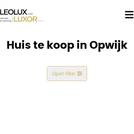
Ga naar hoofdinhoud
Huis te koop in Opwijk
Open filter
Gemeente
Opwijk (1745)
Remove
Kaartweergave
Type
Huis
Blijf op de hoogte
Sorteer op