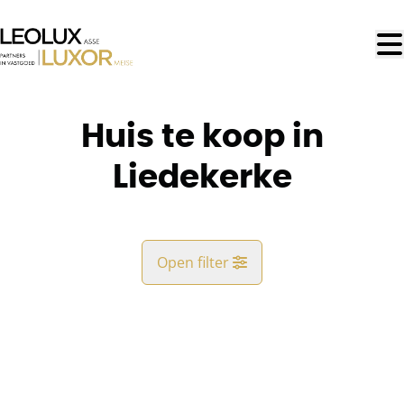
Ga naar hoofdinhoud
Huis te koop in
Liedekerke
Open filter
Gemeente
Liedekerke (1770)
Remove
Kaartweergave