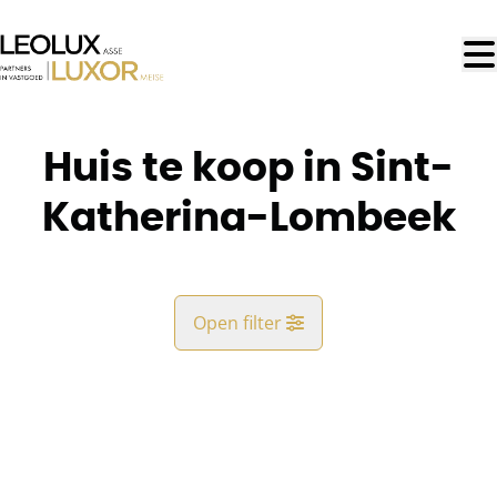
Ga naar hoofdinhoud
Huis te koop in Sint-
Katherina-Lombeek
Open filter
Gemeente
Sint-Katherina-Lombeek (1740)
Remove
Kaartweergave