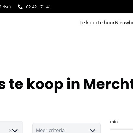
eise)
02 421 71 41
Te koop
Te huur
Nieuwb
s te koop in Merc
min
Meer criteria