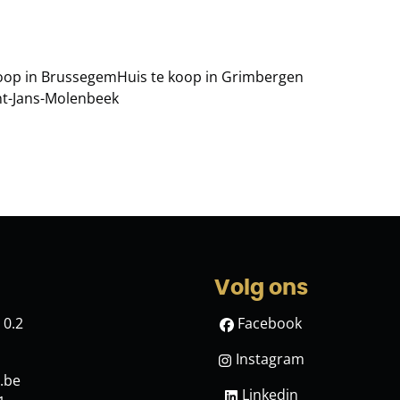
koop in Brussegem
Huis te koop in Grimbergen
int-Jans-Molenbeek
Volg ons
 0.2
Facebook
Instagram
.be
Linkedin