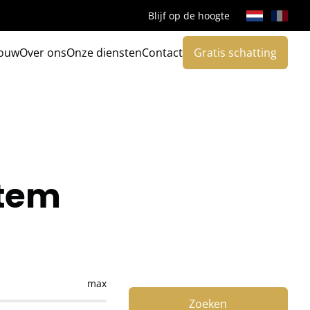
Blijf op de hoogte
ouw
Over ons
Onze diensten
Contact
Gratis schatting
htem
max
Zoeken