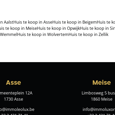
in Aalst
Huis te koop in Asse
Huis te koop in Beigem
Huis te 
is te koop in Meise
Huis te koop in Opwijk
Huis te koop in S
in Wemmel
Huis te koop in Wolvertem
Huis te koop in Zellik
Asse
Meise
meenteplein 12A
Limbosweg 5 bus
1730 Asse
1860 Meise
lo@immoleolux.be
info@immoluxor