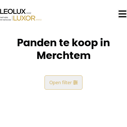
Ga naar hoofdinhoud
Panden te koop in
Merchtem
Open filter
Gemeente
Brussegem* (1785)
Remove
Kaartweergave