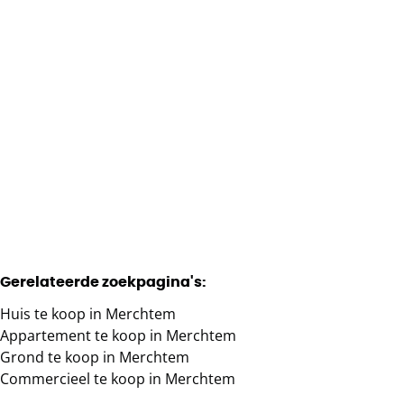
Nieuwbouw Appartementen Te Koop
1785 Merchtem
(ref.
329
)
Verkocht
1
1
91
m²
Gerelateerde zoekpagina's
:
Huis te koop in Merchtem
Appartement te koop in Merchtem
Grond te koop in Merchtem
Commercieel te koop in Merchtem