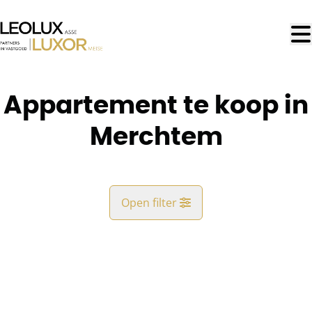
Ga naar hoofdinhoud
Appartement te koop in
Merchtem
Open filter
Gemeente
Brussegem* (1785)
Remove
Kaartweergave