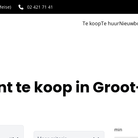
eise)
02 421 71 41
Te koop
Te huur
Nieuwb
 te koop in Groo
min
ove