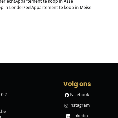
derlecht
Appartement te koop in Asse
p in Londerzeel
Appartement te koop in Meise
Volg ons
 0.2
Facebook
Instagram
.be
Linkedin
1