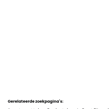
Appartement
Nieuwe Gentsesteenweg 10 / 0603, 1702 Groot-
Bijgaarden
(ref.
962
)
€ 199.000
1
1
78
m²
1
Gerelateerde zoekpagina's
: