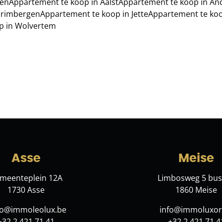
den
Appartement te koop in Aalst
Appartement te koop in An
Grimbergen
Appartement te koop in Jette
Appartement te koo
p in Wolvertem
Asse
Meise
meenteplein 12A
Limbosweg 5 bus
1730 Asse
1860 Meise
lo@immoleolux.be
info@immoluxor
+32 2 421 71 41
+32 2 421 71 4