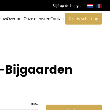
Blijf op de hoogte
ouw
Over ons
Onze diensten
Contact
Gratis schatting
t-Bijgaarden
max