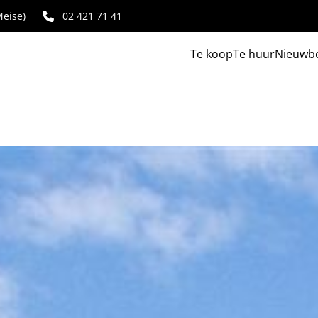
eise)
02 421 71 41
Te koop
Te huur
Nieuwb