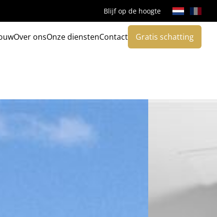
Blijf op de hoogte
ouw
Over ons
Onze diensten
Contact
Gratis schatting