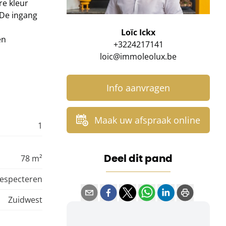
re kleur
 De ingang
Loïc Ickx
en
+3224217141
loic@immoleolux.be
Info aanvragen
Maak uw afspraak online
1
Deel dit pand
78 m²
especteren
Zuidwest