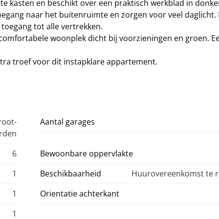
tte kasten en beschikt over een praktisch werkblad in donke
gang naar het buitenruimte en zorgen voor veel daglicht.
toegang tot alle vertrekken.
 comfortabele woonplek dicht bij voorzieningen en groen. E
ra troef voor dit instapklare appartement.
root-
Aantal garages
arden
6
Bewoonbare oppervlakte
1
Beschikbaarheid
Huurovereenkomst te r
1
Orientatie achterkant
1