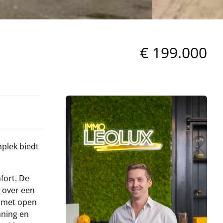
€ 199.000
plek biedt
fort. De
 over een
s met open
nning en