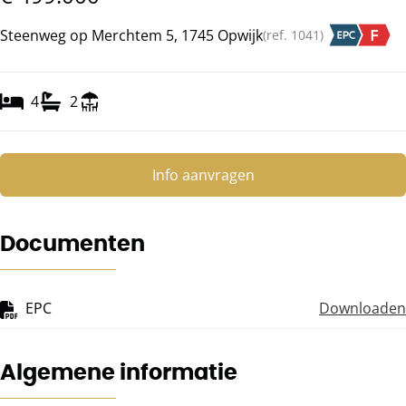
Steenweg op Merchtem 5, 1745 Opwijk
(ref.
1041
)
4
2
Info aanvragen
Documenten
EPC
Downloaden
Algemene informatie