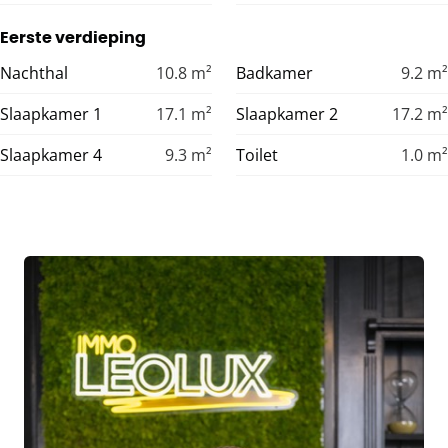
Eerste verdieping
Nachthal
10.8
m²
Badkamer
9.2
m²
Slaapkamer 1
17.1
m²
Slaapkamer 2
17.2
m²
Slaapkamer 4
9.3
m²
Toilet
1.0
m²