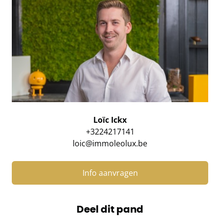
Loïc Ickx
+3224217141
loic@immoleolux.be
Info aanvragen
Deel dit pand