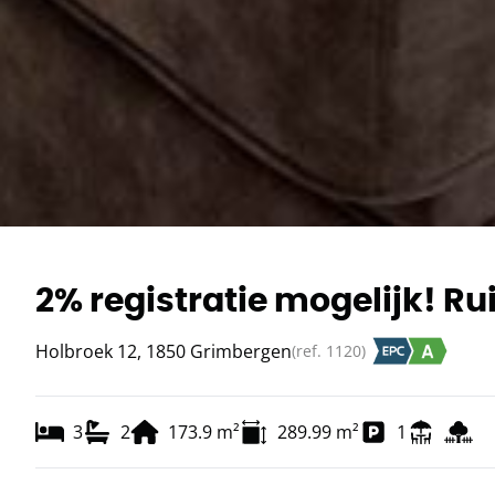
2% registratie mogelijk! 
Holbroek 12, 1850 Grimbergen
(ref.
1120
)
3
2
173.9
m²
289.99
m²
1