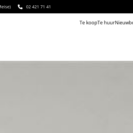
eise)
02 421 71 41
Te koop
Te huur
Nieuwb