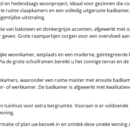
vol en hedendaags woonproject, ideaal voor gezinnen die c
rie ruime slaapkamers en een volledig uitgeruste badkamer
entijdse uitstraling.
tie van baksteen en donkergrijze accenten, afgewerkt met 
r geven. Grote raampartijen zorgen voor een overvloed aan 
trijke woonkamer, eetplaats en een moderne, geïntegreerde
ia de grote schuiframen bereikt u het zonnige terras en de 
aapkamers, waaronder een ruime master met ensuite badka
geer- of werkkamer. De badkamer is afgewerkt met kwalitatiev
en tuinhuis voor extra bergruimte. Vooraan is er voldoende
woning.
matie of plan uw bezoek in en ontdek deze unieke woning z