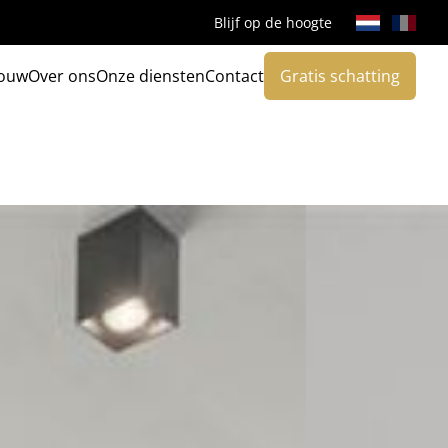
Blijf op de hoogte
ouw
Over ons
Onze diensten
Contact
Gratis schatting