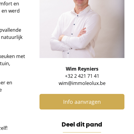
omfort en
, en werd
opvallende
natuurlijk
 keuken met
tuin,
Wim Reyniers
+32 2 421 71 41
mer en
wim@immoleolux.be
e
Info aanvragen
Deel dit pand
elf!