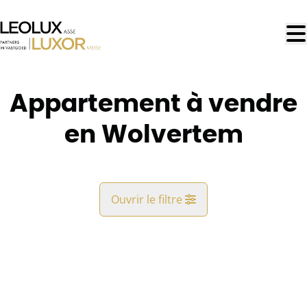
Aller au contenu principal
Appartement à vendre
en Wolvertem
Ouvrir le filtre
Commune
Wolvertem (1861)
Remove
Vue de la carte