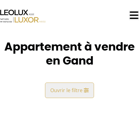
Aller au contenu principal
Appartement à vendre
en Gand
Ouvrir le filtre
Commune
Gand (9000)
Remove
Vue de la carte