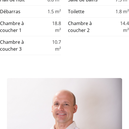
Débarras
1.5
m²
Toilette
1.8
m²
Chambre à
18.8
Chambre à
14.4
coucher 1
m²
coucher 2
m²
Chambre à
10.7
coucher 3
m²