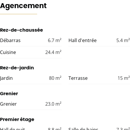
Agencement
Rez-de-chaussée
Débarras
6.7
m²
Hall d'entrée
5.4
m²
Cuisine
24.4
m²
Rez-de-jardin
Jardin
80
m²
Terrasse
15
m²
Grenier
Grenier
23.0
m²
Premier étage
Hall de nuit
8.8
m²
Salle de bains
7.3
m²