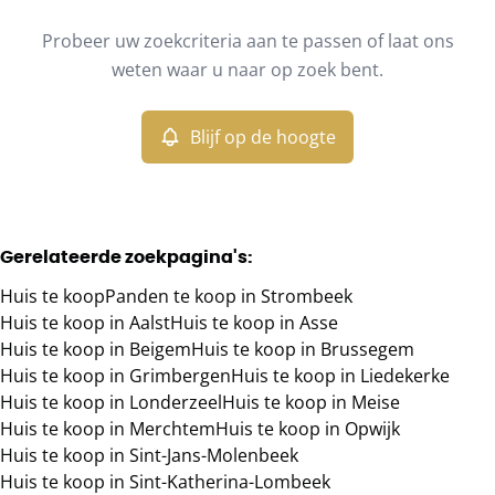
Type
Probeer uw zoekcriteria aan te passen of laat ons
Huis
Blijf op de hoogte
Sorteer op
Remove
weten waar u naar op zoek bent.
Blijf op de hoogte
Meer criteria
Min. budget
Gerelateerde zoekpagina's
:
Huis te koop
Panden te koop in Strombeek
Max. budget
Huis te koop in Aalst
Huis te koop in Asse
Huis te koop in Beigem
Huis te koop in Brussegem
Huis te koop in Grimbergen
Huis te koop in Liedekerke
Huis te koop in Londerzeel
Huis te koop in Meise
Zoeken
Huis te koop in Merchtem
Huis te koop in Opwijk
Huis te koop in Sint-Jans-Molenbeek
Huis te koop in Sint-Katherina-Lombeek