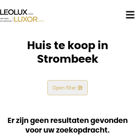
Ga naar hoofdinhoud
Huis te koop in
Strombeek
Open filter
Gemeente
Strombeek (1853)
Er zijn geen resultaten gevonden
Remove
Kaartweergave
voor uw zoekopdracht.