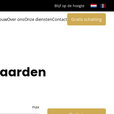
Blijf op de hoogte
ouw
Over ons
Onze diensten
Contact
Gratis schatting
jgaarden
max