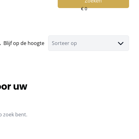
Zoeken
Blijf op de hoogte
Sorteer op
oor uw
p zoek bent.