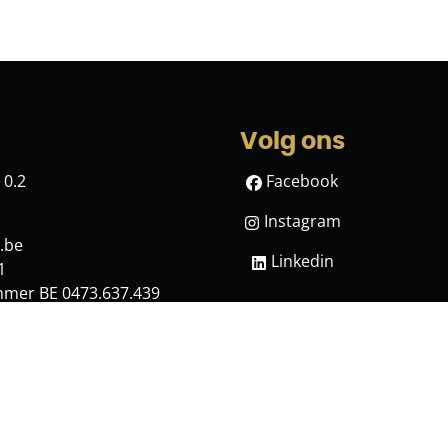
Volg ons
 0.2
Facebook
Instagram
.be
Linkedin
1
mmer BE 0473.637.439
n het BIV
, burgerlijke beroepsaansprakelijkheid en
y
-
Cookies instellen