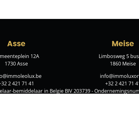
Asse
Meise
meenteplein 12A
Limbosweg 5 bus
1730 Asse
1860 Meise
lo@immoleolux.be
info@immoluxor
+32 2 421 71 41
+32 2 421 71 4
laar-bemiddelaar in Belgie BIV 203739 - Ondernemingsnu
te 1000 Brussel. Onderworpen aan de
deontologische code va
borgstelling dekt AXA Belgium NV, 730.390.160
re Solutions
-
Disclaimer
-
Privacy statement
-
Cookie polic