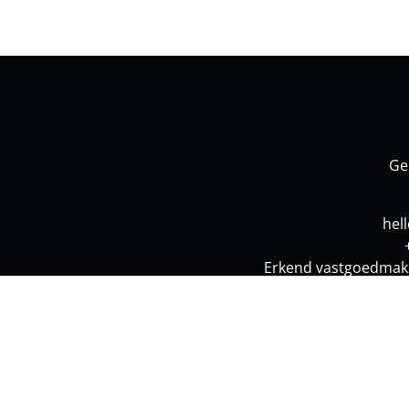
Ge
hel
Erkend vastgoedmake
Controle-instantie: BIV - Luxemburgstraat 16/B 
© Omnicasa Softwa