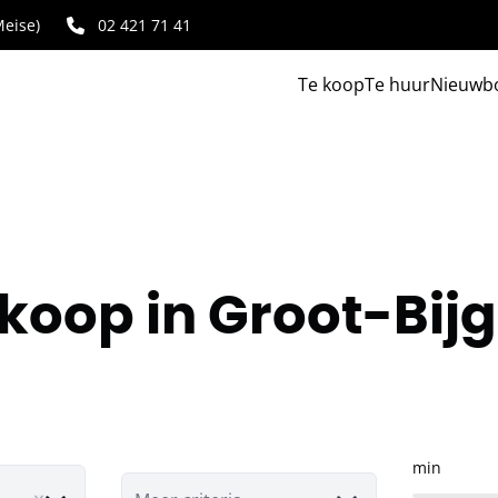
eise)
02 421 71 41
Te koop
Te huur
Nieuwb
 koop in Groot-Bi
min