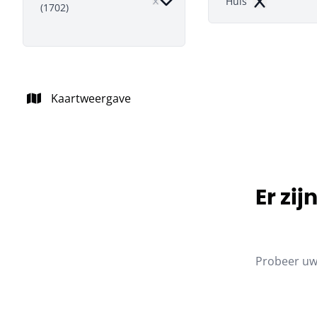
Huis
(1702)
Remove
Kaartweergave
Er zi
Probeer uw 