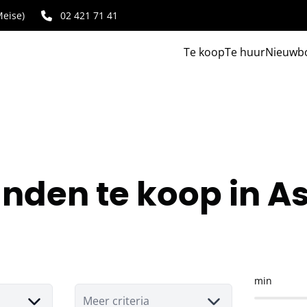
eise)
02 421 71 41
Te koop
Te huur
Nieuwb
nden te koop in A
min
Meer criteria