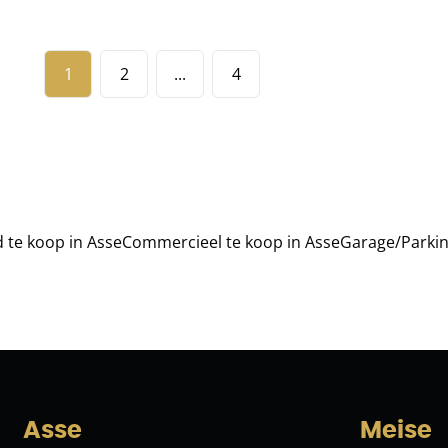
1
2
...
4
 te koop in Asse
Commercieel te koop in Asse
Garage/Parkin
Asse
Meise