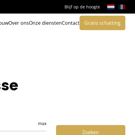
Blijf op de hoogte
ouw
Over ons
Onze diensten
Contact
Gratis schatting
sse
max
Zoeken