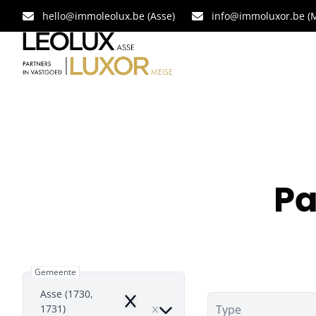
Ga naar hoofdinhoud
hello@immoleolux.be (Asse)
info@immoluxor.be (M
Pa
Gemeente
Asse (1730,
Remove
1731)
Type