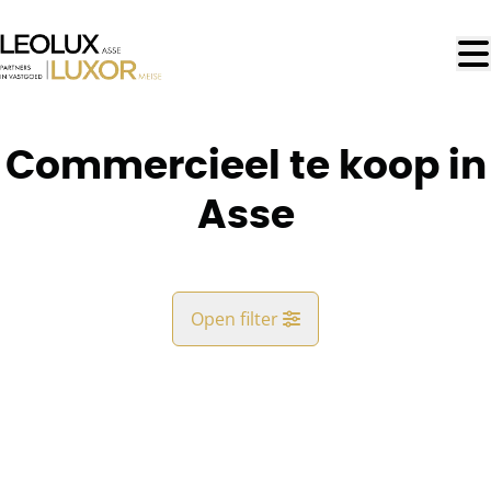
Ga naar hoofdinhoud
Commercieel te koop in
Asse
Open filter
Gemeente
Asse (1730, 1731)
Remove
Kaartweergave