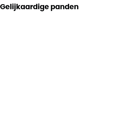
Gelijkaardige panden
Moderne nieuwbouwwoning in groen Meise