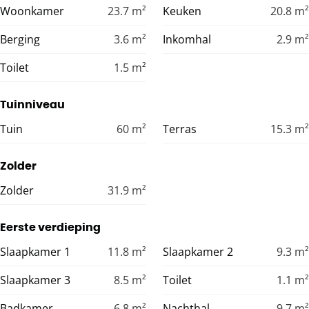
Woonkamer
23.7
m²
Keuken
20.8
m²
Berging
3.6
m²
Inkomhal
2.9
m²
Toilet
1.5
m²
Tuinniveau
Tuin
60
m²
Terras
15.3
m²
Zolder
Zolder
31.9
m²
Eerste verdieping
Slaapkamer 1
11.8
m²
Slaapkamer 2
9.3
m²
Slaapkamer 3
8.5
m²
Toilet
1.1
m²
Badkamer
6.8
m²
Nachthal
9.7
m²