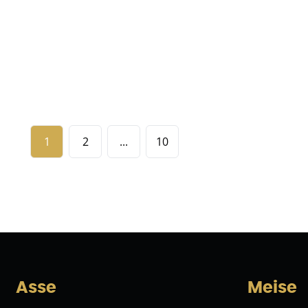
€ 949.000
5
2
260
m²
4513
m²
2
3
1
2
...
10
Asse
Meise