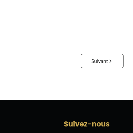
€ 579.000
3
1
193
m²
600
m²
Suivant
Suivez-nous