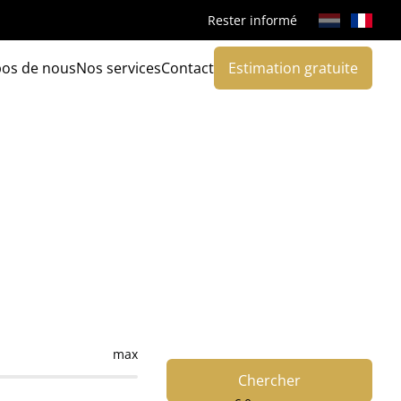
Rester informé
pos de nous
Nos services
Contact
Estimation gratuite
max
Chercher