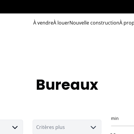
À vendre
À louer
Nouvelle construction
À pro
Bureaux
min
Critères plus