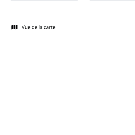
Vue de la carte
NOUVEAU
Charmante maison à rénover à Oppem