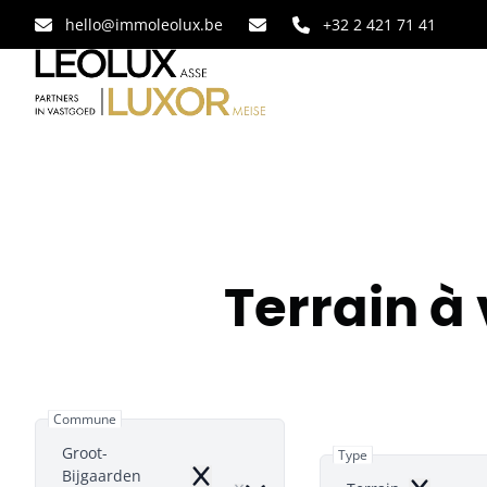
Aller au contenu principal
hello@immoleolux.be
+32 2 421 71 41
Terrain à
Commune
Groot-
Type
Bijgaarden
Remove