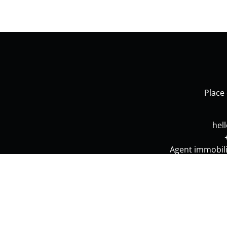
Place
hel
Agent immobili
Instance de contrôle : BIV - Luxembourgstraat 16/B à 
© Omnicasa Software Solutions
-