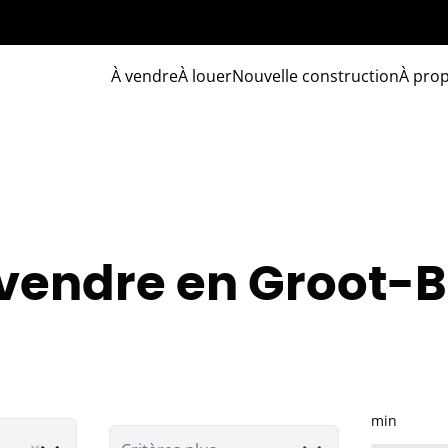
À vendre
À louer
Nouvelle construction
À pro
 vendre en Groot-
min