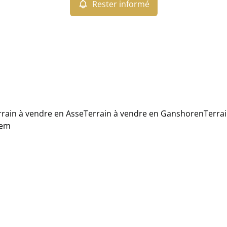
Rester informé
rrain à vendre en Asse
Terrain à vendre en Ganshoren
Terra
tem