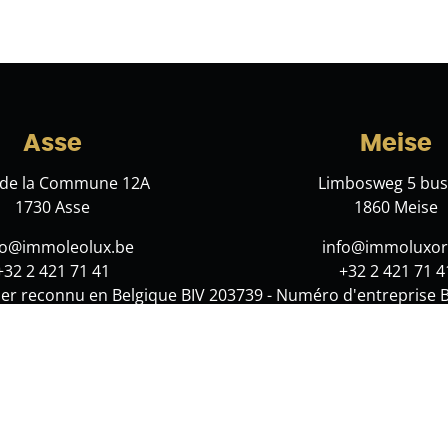
Asse
Meise
 de la Commune 12A
Limbosweg 5 bus
1730 Asse
1860 Meise
lo@immoleolux.be
info@immoluxor
+32 2 421 71 41
+32 2 421 71 4
er reconnu en Belgique BIV 203739 - Numéro d'entreprise 
1000 Bruxelles. Soumis à la
charte déontologique du BIV
, la
couvertes par AXA Belgium NV, 730.390.160
Avertissement
-
Déclaration de confidentialité
-
Politique de