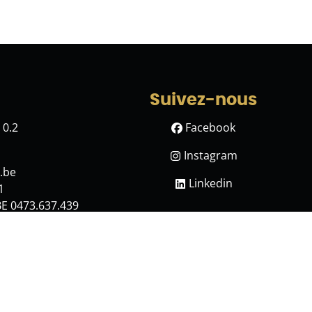
Suivez-nous
 0.2
Facebook
Instagram
.be
Linkedin
1
BE 0473.637.439
 responsabilité civile professionnelle et la garantie sont
 cookies
-
Paramètres des cookies