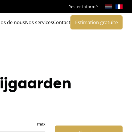
Rester informé
pos de nous
Nos services
Contact
Estimation gratuite
Bijgaarden
max