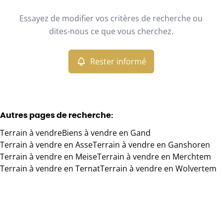
Type
Essayez de modifier vos critères de recherche ou
Terrain
Rester informé
Trier par
Remove
dites-nous ce que vous cherchez.
Rester informé
Critères plus
Min. budget
Autres pages de recherche
:
Terrain à vendre
Biens à vendre en Gand
Max. budget
Terrain à vendre en Asse
Terrain à vendre en Ganshoren
Terrain à vendre en Meise
Terrain à vendre en Merchtem
Terrain à vendre en Ternat
Terrain à vendre en Wolvertem
Chercher