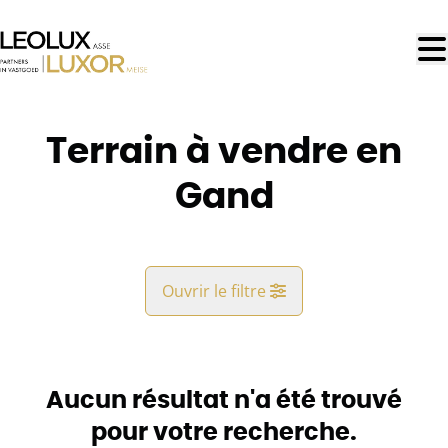
Aller au contenu principal
Terrain à vendre en
Gand
Ouvrir le filtre
Commune
Gand (9000)
Aucun résultat n'a été trouvé
Remove
Vue de la carte
pour votre recherche.