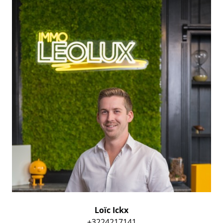
Loïc Ickx
+3224217141